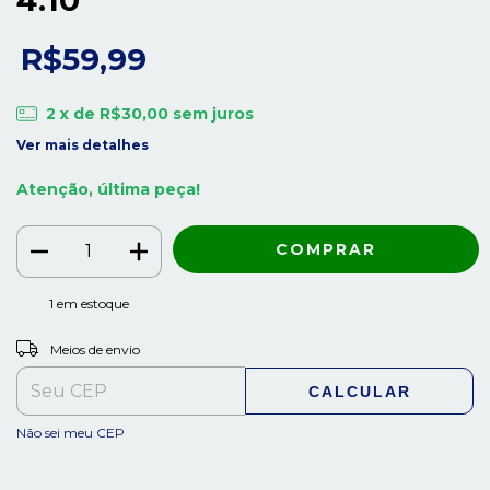
R$59,99
2
x de
R$30,00
sem juros
Ver mais detalhes
Atenção, última peça!
1
em estoque
ALTERAR CEP
Entregas para o CEP:
Meios de envio
CALCULAR
Não sei meu CEP