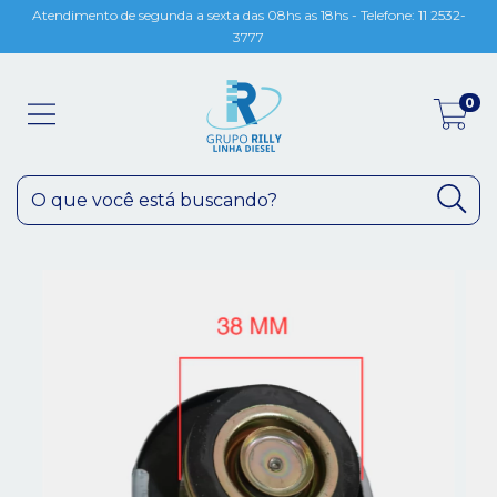
Atendimento de segunda a sexta das 08hs as 18hs - Telefone: 11 2532-
3777
0