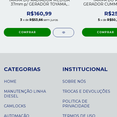
37mm p/ GERADOR TOYAMA,
GERADOR CUMMIN
NAGANO e BLANCO - 25KVA / 65KVA
/ 75KVA
R$160,99
R$25
3
x de
R$53,66
sem juros
5
x de
R$50,
CATEGORIAS
INSTITUCIONAL
HOME
SOBRE NÓS
MANUTENÇÃO LINHA
TROCAS E DEVOLUÇÕES
DIESEL
POLITICA DE
CAMLOCKS
PRIVACIDADE
AUTOMAÇÃO
TERMOS DE USO