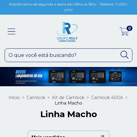
Atendimento de segunda a sexta das 08hs as 18hs - Telefone: 11 2532-
3777
0
Início
>
Camlock
>
Kit de Camlock
>
Camlock 400A
>
Linha Macho
Linha Macho