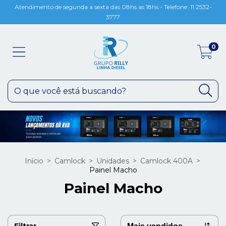
Atendimento de segunda a sexta das 08hs as 18hs - Telefone: 11 2532-
3777
0
Início
>
Camlock
>
Unidades
>
Camlock 400A
>
Painel Macho
Painel Macho