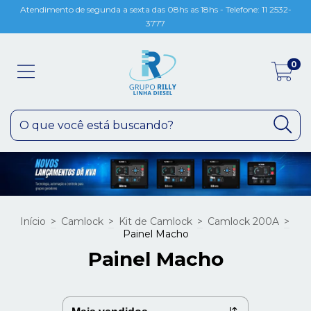
Atendimento de segunda a sexta das 08hs as 18hs - Telefone: 11 2532-
3777
0
Início
>
Camlock
>
Kit de Camlock
>
Camlock 200A
>
Painel Macho
Painel Macho