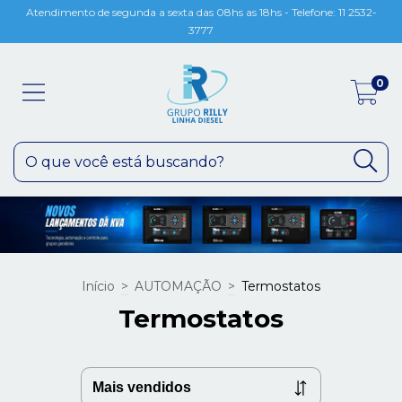
Atendimento de segunda a sexta das 08hs as 18hs - Telefone: 11 2532-
3777
0
Início
>
AUTOMAÇÃO
>
Termostatos
Termostatos