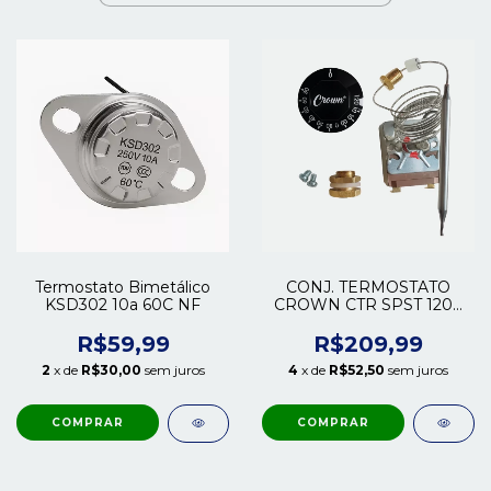
Termostato Bimetálico
CONJ. TERMOSTATO
KSD302 10a 60C NF
CROWN CTR SPST 120C
20A 5MM X 080MM
1000MM M14 - CBP
R$59,99
R$209,99
2
x de
R$30,00
sem juros
4
x de
R$52,50
sem juros