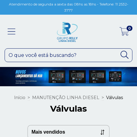
Atendimento de segunda a sexta das 08hs as 18hs - Telefone: 11 2532-
3777
0
Início
>
MANUTENÇÃO LINHA DIESEL
>
Válvulas
Válvulas