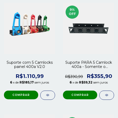
9
%
OFF
Suporte com 5 Camlocks
Suporte PARA 5 Camlock
painel 400a V2.0
400a - Somente o
suporte V2.0
R$1.110,99
R$355,90
R$390,99
6
x de
R$185,17
sem juros
6
x de
R$59,32
sem juros
COMPRAR