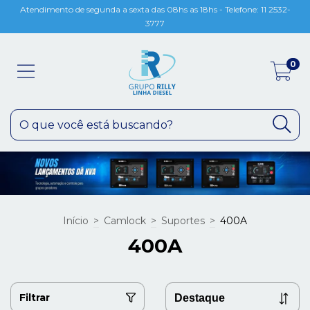
Atendimento de segunda a sexta das 08hs as 18hs - Telefone: 11 2532-
3777
0
Início
>
Camlock
>
Suportes
>
400A
400A
Filtrar