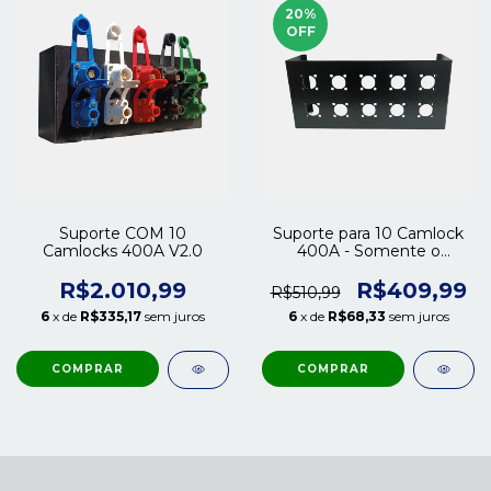
20
%
OFF
Suporte COM 10
Suporte para 10 Camlock
Camlocks 400A V2.0
400A - Somente o
suporte V2.0
R$2.010,99
R$409,99
R$510,99
6
x de
R$335,17
sem juros
6
x de
R$68,33
sem juros
COMPRAR