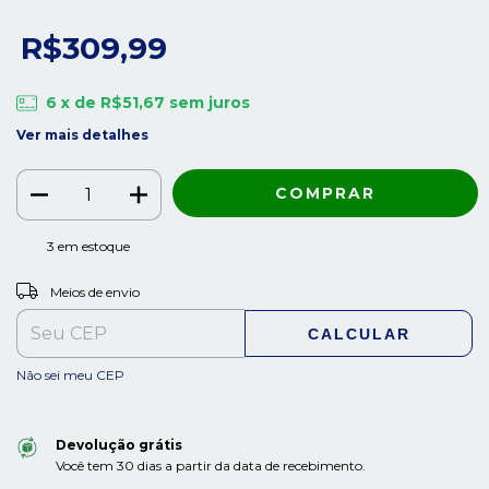
R$309,99
6
x de
R$51,67
sem juros
Ver mais detalhes
3
em estoque
ALTERAR CEP
Entregas para o CEP:
Meios de envio
CALCULAR
Não sei meu CEP
Devolução grátis
Você tem 30 dias a partir da data de recebimento.