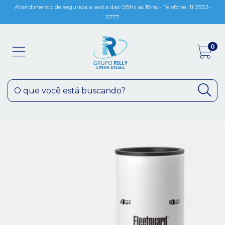
Atendimento de segunda a sexta das 08hs as 18hs - Telefone: 11 2532-
3777
0