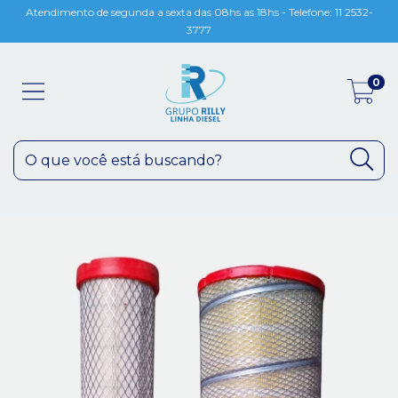
Atendimento de segunda a sexta das 08hs as 18hs - Telefone: 11 2532-
3777
0