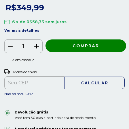
R$349,99
6
x de
R$58,33
sem juros
Ver mais detalhes
3
em estoque
ALTERAR CEP
Entregas para o CEP:
Meios de envio
CALCULAR
Não sei meu CEP
Devolução grátis
Você tem 30 dias a partir da data de recebimento.
Nota fiscal emitida para todas as compras.